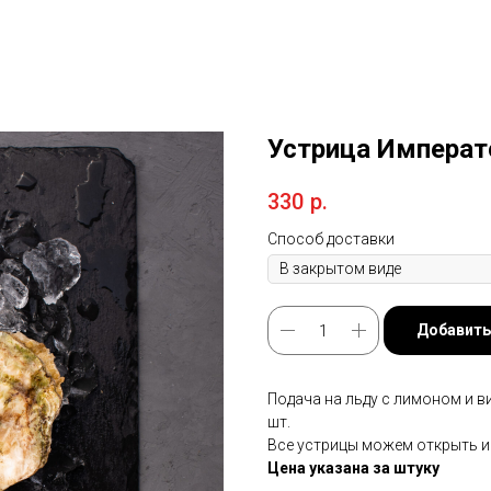
Устрица Императ
330
р.
Способ доставки
Добавить
Подача на льду с лимоном и вин
шт.
Все устрицы можем открыть и
Цена указана за штуку